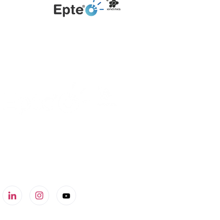
Té
EP
960 60 62 00
info@ionclinics.com
N
Calle Dr. Fleming 21b, 46970 Alaquas, Valencia
tD