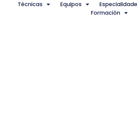
Técnicas
Equipos
Especialidad
Formación
cnicas
Equipos
TE
Epte System
MP
Epte Bipolar System
CS