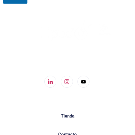
960 60 62 00
info@ionclinics.com
Calle Dr. Fleming 21b, 46970 Alaquas
Tienda
Contacto