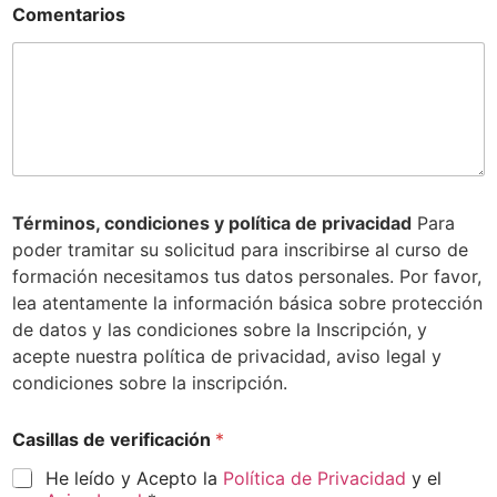
Comentarios
a
s
i
l
l
a
s
d
e
*
Términos, condiciones y política de privacidad
Para
poder tramitar su solicitud para inscribirse al curso de
formación necesitamos tus datos personales. Por favor,
lea atentamente la información básica sobre protección
de datos y las condiciones sobre la Inscripción, y
acepte nuestra política de privacidad, aviso legal y
condiciones sobre la inscripción.
Casillas de verificación
*
He leído y Acepto la
Política de Privacidad
y el