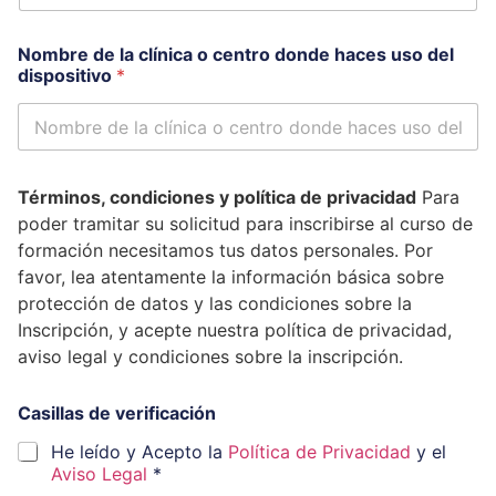
v
Nombre de la clínica o centro donde haces uso del
e
dispositivo
*
r
i
f
i
c
a
Términos, condiciones y política de privacidad
Para
c
poder tramitar su solicitud para inscribirse al curso de
i
ó
formación necesitamos tus datos personales. Por
n
favor, lea atentamente la información básica sobre
N
protección de datos y las condiciones sobre la
o
Inscripción, y acepte nuestra política de privacidad,
m
b
aviso legal y condiciones sobre la inscripción.
r
e
Casillas de verificación
*
He leído y Acepto la
Política de Privacidad
y el
Aviso Legal
*