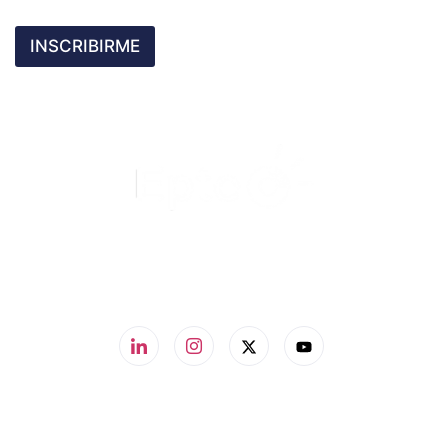
INSCRIBIRME
960 60 62 00
info@ionclinics.com
21b Dr. Fleming St., 46970 Alaquas