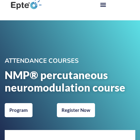
ATTENDANCE COURSES
NMP® percutaneous
neuromodulation course
Program
Register Now