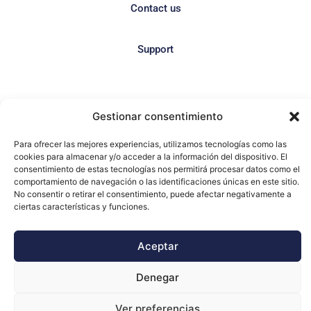
Contact us
Support
Gestionar consentimiento
Para ofrecer las mejores experiencias, utilizamos tecnologías como las
cookies para almacenar y/o acceder a la información del dispositivo. El
consentimiento de estas tecnologías nos permitirá procesar datos como el
EPTE 3 development project. With the financial support
comportamiento de navegación o las identificaciones únicas en este sitio.
No consentir o retirar el consentimiento, puede afectar negativamente a
of AVI and the European Union through the ERDF.
ciertas características y funciones.
Legal Notice
|
Privacy Policy
|
Cookie Policy
Aceptar
Denegar
Ver preferencias